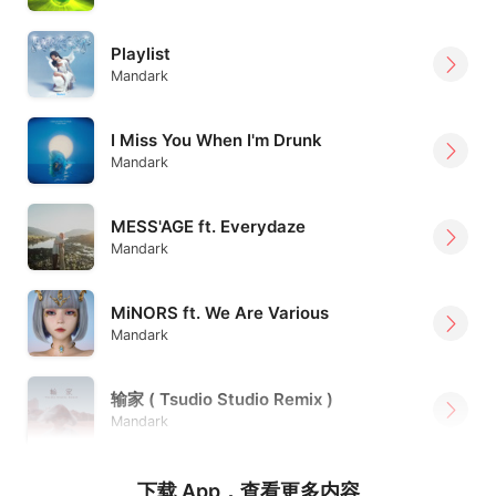
Playlist
Mandark
I Miss You When I'm Drunk
Mandark
MESS'AGE ft. Everydaze
Mandark
MiNORS ft. We Are Various
Mandark
输家 ( Tsudio Studio Remix )
Mandark
下载 App，查看更多内容