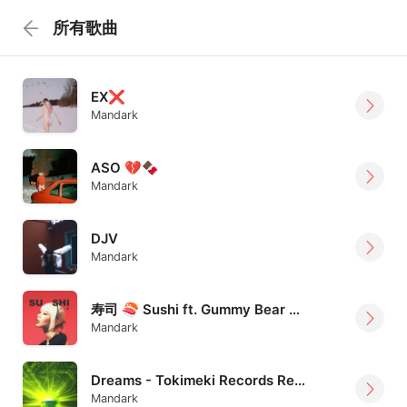
所有歌曲
EX❌
Mandark
ASO 💔🍫
Mandark
DJV
Mandark
寿司 🍣 Sushi ft. Gummy Bear Man
Mandark
Dreams - Tokimeki Records Remix feat. Mandark
Mandark