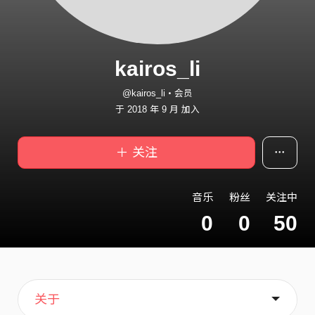
kairos_li
@kairos_li・会员
于 2018 年 9 月 加入
＋ 关注
音乐
粉丝
关注中
0
0
50
主页
歌单
喜欢
关于