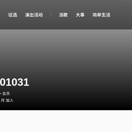
现
征选
演出活动
派歌
大事
简单生活
01031
1・会员
1 月 加入