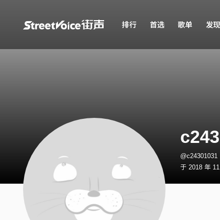
排行
首选
歌单
发
c243
@c2430103
于 2018 年 1