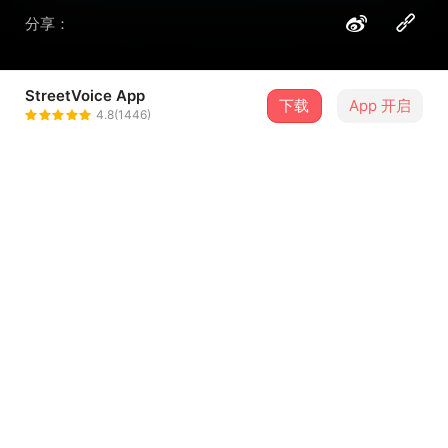
分享：
StreetVoice App
下载
App 开启
Radiant.
4.8(1446)
＋ 关注
@Radiant
介绍
《Our Summer Song》是原创电子唱作人 Radiant. 在2025
年“青春残酷物语”系列中的夏日主打。在这首歌的故事里，
藏着一些最宝贵的夏日记忆。
这不是一首沉溺于回忆的歌，而是对一段时光的温柔致敬
...查看更多
—— 即便世界早已换了模样，即便与旧人已隔天涯，即便往
事在记忆里渐渐模糊，但曾经的快乐真实存在过。 当这段轻
快的旋律响起时，那些人生中最重要的片段便有了声音。
歌词