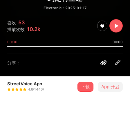
Electronic
・2025-01-17
53
喜欢
10.2k
播放次数
00:00
00:00
分享：
StreetVoice App
下载
App 开启
Radiant.
4.8(1446)
＋ 关注
@Radiant
介绍
是不是有过一个暑假，阳光炽热而日子悠长。