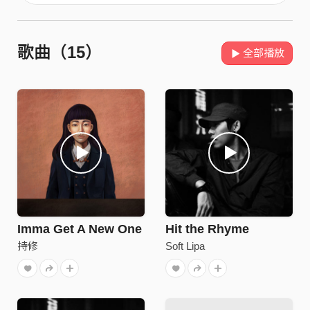
歌曲（15）
全部播放
Imma Get A New One
Hit the Rhyme
持修
Soft Lipa