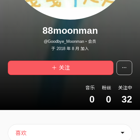
88moonman
@Goodbye_Moonman・会员
于 2018 年 8 月 加入
＋ 关注
音乐
粉丝
关注中
0
0
32
主页
关于
喜欢