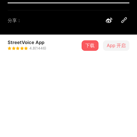
分享：
StreetVoice App
下载
App 开启
Soft Lipa
4.8(1446)
＋ 关注
@softlipa
介绍
beat做好很久了
也写完好一阵子了
但是工作忙一直不得闲
这两天才抽空把它录了
好
...查看更多
这是一首...明己志的歌
恩...先这样简简单单地就好...