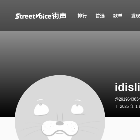
排行
首选
歌单
发
idisl
@29196438
于 2025 年 1