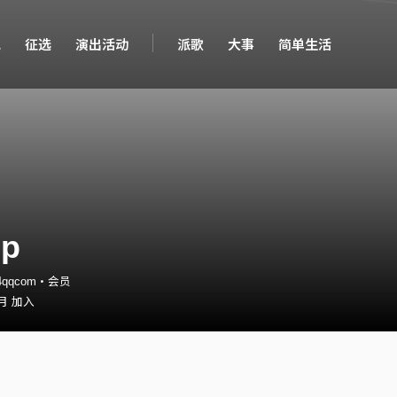
现
征选
演出活动
派歌
大事
简单生活
ip
34qqcom・会员
 月 加入