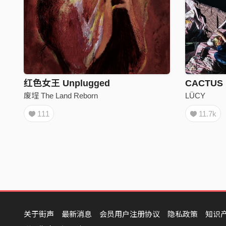
红色女王 Unplugged
CACTUS
废埕 The Land Reborn
LÜCY
111
11.7k
关于街声
最新消息
会员用户注册协议
隐私政策
知识