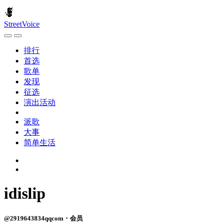
StreetVoice
排行
首选
歌单
发现
征选
演出活动
派歌
大事
简单生活
idislip
@2919643834qqcom・会员