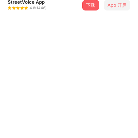
StreetVoice App
下载
App 开启
黎可辰
4.8(1446)
＋ 关注
@zycozycozyco
介绍
词/曲/编曲/演唱：黎可辰
制作人：王爷（当道音乐）
中阮：叶耿宏
吉他：廖尉仲
鼓：赵贵民
...查看更多
Bass：林依霖
混音/录音：王爷
歌词
录音室：当道音乐
母带后期处理工程师：Brian Lucey
忽然想起那一天 还有眼泪
母带后期处理录音室：Magic Garden Mastering
忽然想起那时候 单纯可爱
你没有变 是我变了