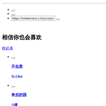
相信你也会喜欢
收起来
不在意
Yo Chen
卑劣的我
小缪