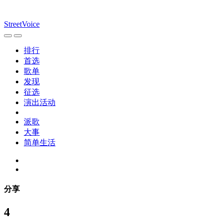
StreetVoice
排行
首选
歌单
发现
征选
演出活动
派歌
大事
简单生活
分享
4