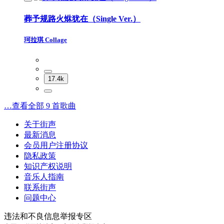
葬予规路火烌犹在（Single Ver.）
珂拉琪 Collage
17.4k
…查看全部 9 首歌曲
关于街声
最新消息
会员用户注册协议
隐私政策
知识产权说明
音乐人指南
联系街声
问题中心
违法和不良信息举报专区