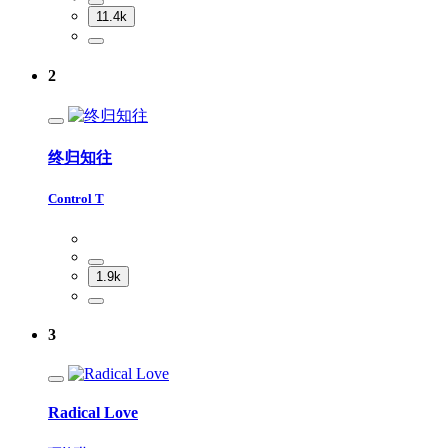
11.4k
2
终归知往
Control T
1.9k
3
Radical Love