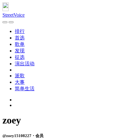
StreetVoice
排行
首选
歌单
发现
征选
演出活动
派歌
大事
简单生活
zoey
@zoey15108227・会员