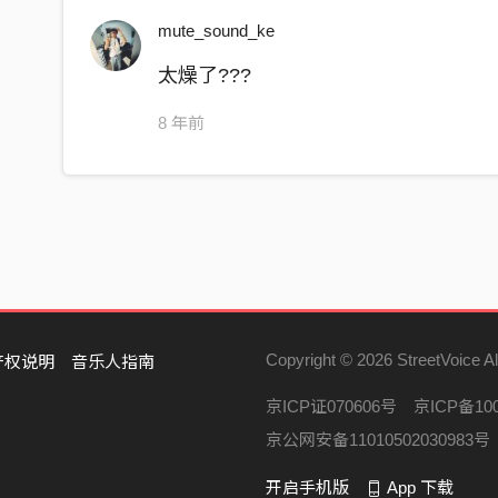
还有谁心甘情愿地被类同
mute_sound_ke
明枪暗箭里防不胜防
太燥了???
身边有太多小丑在跳梁
8 年前
却没有票房
一意孤行最后自取灭亡
从胡乱拼凑到现在玩六七韵
看明争暗斗在泥潭里找规律
都跟着念经蹚浑水这太悲剧
独当一面在崇拜声中归去
不像昙花 只会短暂登场
Copyright © 2026 StreetVoice Al
仔细研发 尝试各种剂量
产权说明
音乐人指南
屏幕里 自相残杀
京ICP证070606号
京ICP备100
有内容的歌词 是我独家
京公网安备11010502030983号
像阳光普照下的衣物
开启手机版
App 下载
说柔软的flow太好欺负