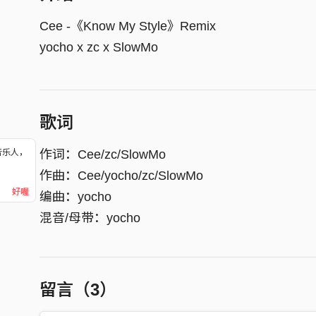
Cee -《Know My Style》Remix
yocho x zc x SlowMo
歌词
作词：Cee/zc/SlowMo
音乐人，
！
作曲：Cee/yocho/zc/SlowMo
好喔
编曲：yocho
混音/母带：yocho
zc：
看 那些虚伪的面孔
留言（
3
）
叹 莫须有的内容
都无关的纷扰着颠倒着