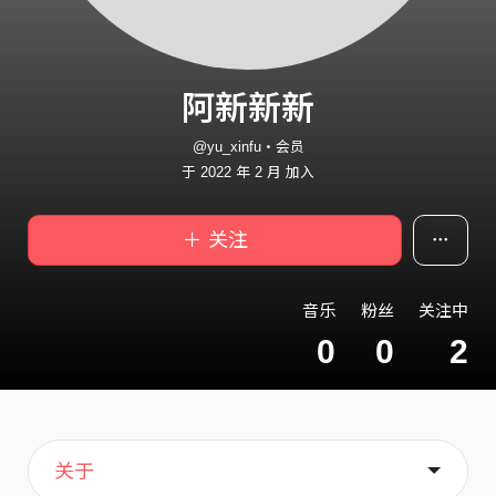
阿新新新
@yu_xinfu・会员
于 2022 年 2 月 加入
＋ 关注
音乐
粉丝
关注中
0
0
2
主页
喜欢
关于