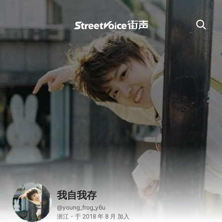
我自我存
@young_frog_y6u
浙江・于 2018 年 8 月 加入