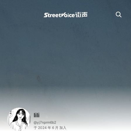
lili
@yj7nprm6b2
于 2024 年 6 月 加入