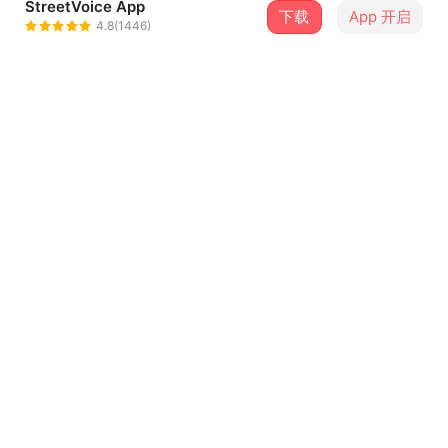
StreetVoice App
下载
App 开启
雅维茉芮Yaway Mawring
4.8(1446)
＋ 关注
@yawaimawlin
介绍
歌曲就像一章章美丽的诗篇，可以作泰雅语创作就如同作梦
一般，给了自己一个小小的梦想，期许自己能够继续创作母
语歌曲，把心中有深度有层次的作品传递给大众，渴望所有
的人进而爱上我所习得的泰雅，我还在作梦，而这场美丽的
梦会持续很久很久...
...查看更多
歌词
kya qutux spi' maku'我有一个梦
aki' simu' spqwas我想唱给你们听
aki' mamu' baqun kinbaytunux na kay' 'Tayal让你们知道泰