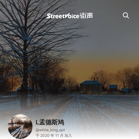
L孟德斯鸠
@white_king_qot
于 2020 年 11 月 加入