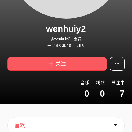
wenhuiy2
@wenhuiy2・会员
于 2018 年 10 月 加入
＋ 关注
音乐
粉丝
关注中
0
0
7
主页
歌单
关于
喜欢