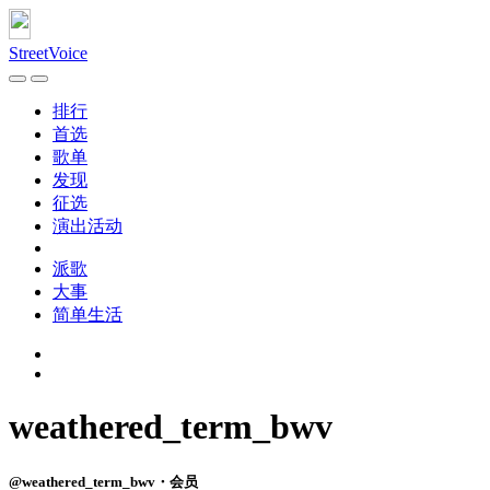
StreetVoice
排行
首选
歌单
发现
征选
演出活动
派歌
大事
简单生活
weathered_term_bwv
@weathered_term_bwv・会员