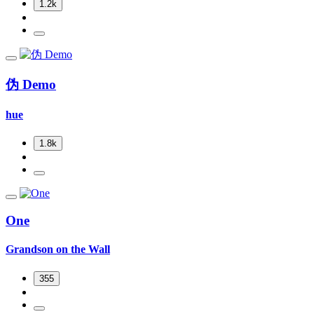
1.2k
伪 Demo
hue
1.8k
One
Grandson on the Wall
355