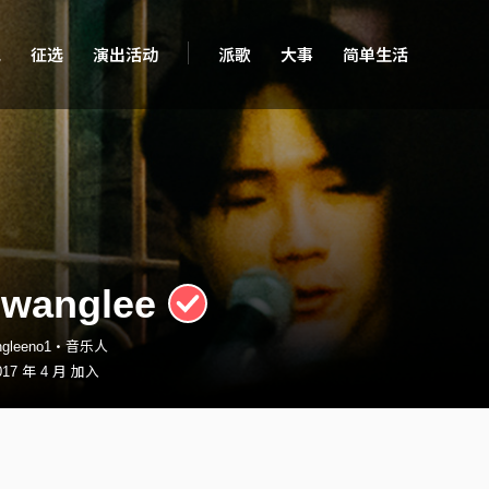
现
征选
演出活动
派歌
大事
简单生活
wanglee
angleeno1・音乐人
17 年 4 月 加入