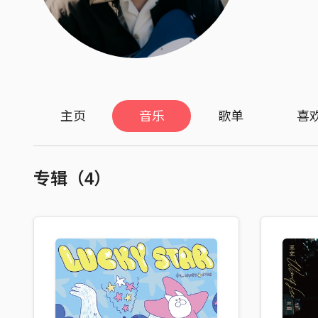
主页
音乐
歌单
喜
专辑（4）