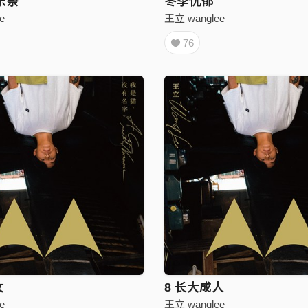
乐祭
冬季忧郁
e
王立 wanglee
76
女
8 长大成人
e
王立 wanglee