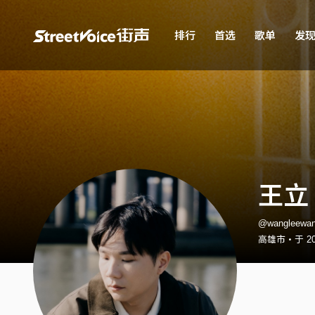
排行
首选
歌单
发
王立 
@wangleew
高雄市・于 20