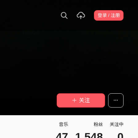
登录 / 注册
＋ 关注
音乐
粉丝
关注中
47
1,548
0