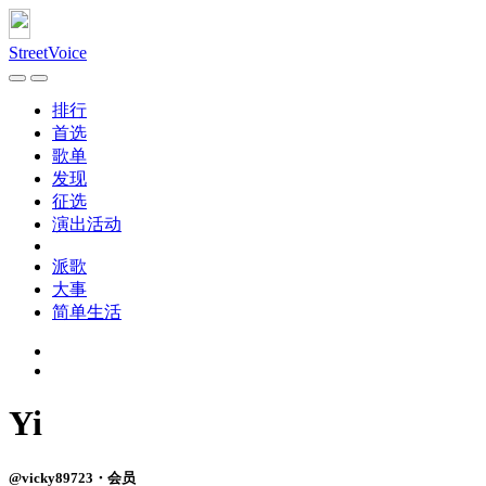
StreetVoice
排行
首选
歌单
发现
征选
演出活动
派歌
大事
简单生活
Yi
@vicky89723・会员