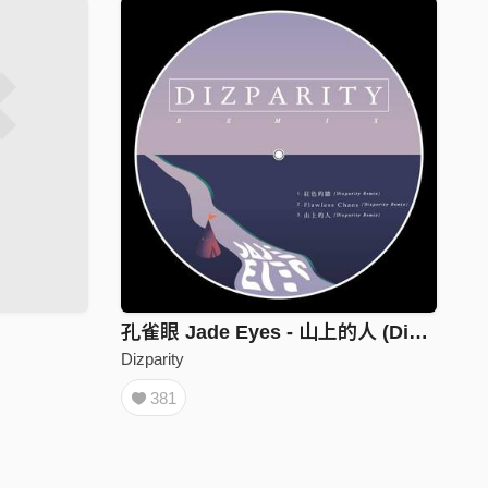
孔雀眼 Jade Eyes - 山上的人 (Dizparity Remix)
Dizparity
381