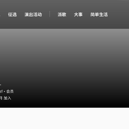
现
征选
演出活动
派歌
大事
简单生活
_
_zzf・会员
 月 加入