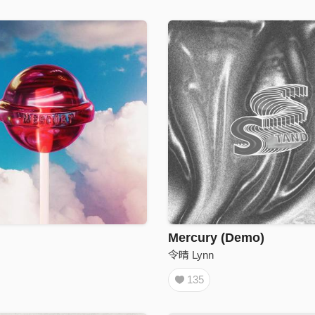
Mercury (Demo)
令晴 Lynn
135