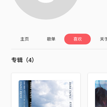
主页
歌单
喜欢
关
专辑（4）