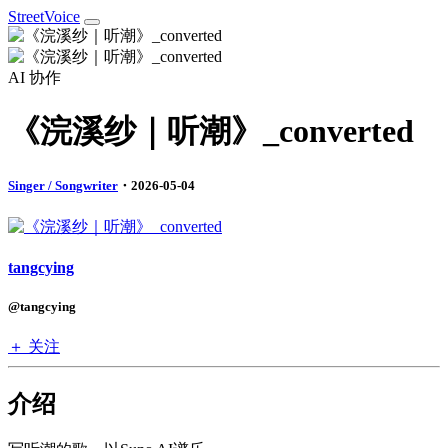
StreetVoice
AI 协作
《浣溪纱｜听潮》_converted
Singer / Songwriter
・2026-05-04
tangcying
@tangcying
＋ 关注
介绍