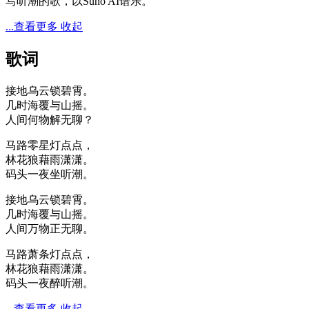
写听潮的歌，以Suno AI谱乐。
...查看更多
收起
歌词
接地乌云锁碧霄。
几时海覆与山摇。
人间何物解无聊？
马路零星灯点点，
林花狼藉雨潇潇。
码头一夜坐听潮。
接地乌云锁碧霄。
几时海覆与山摇。
人间万物正无聊。
马路萧条灯点点，
林花狼藉雨潇潇。
码头一夜醉听潮。
...查看更多
收起