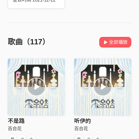
歌曲（117）
全部播放
不是路
听伊的
百合花
百合花