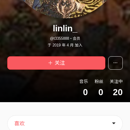
linlin_
@t3355888・会员
于 2019 年 4 月 加入
＋ 关注
音乐
粉丝
关注中
0
0
20
主页
歌单
关于
喜欢