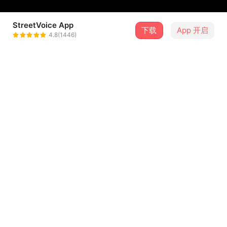
StreetVoice App
下载
App 开启
hiimyuka
4.8(1446)
＋ 关注
@still_grass_264
曲目
排序
歌曲名称
并不是夕阳美景 Demo
1
Control T
流星 demo
2
Y u. 张瑀
比如说 Demo
3
Control T
在拥抱的瞬间
4