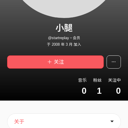
小腿
@startreplay・会员
于 2008 年 3 月 加入
＋ 关注
音乐
粉丝
关注中
0
1
0
主页
关于