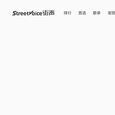
排行
首选
歌单
发