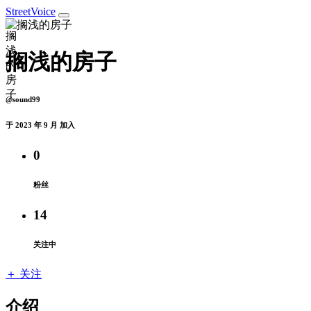
StreetVoice
搁浅的房子
@sound99
于 2023 年 9 月 加入
0
粉丝
14
关注中
＋ 关注
介绍