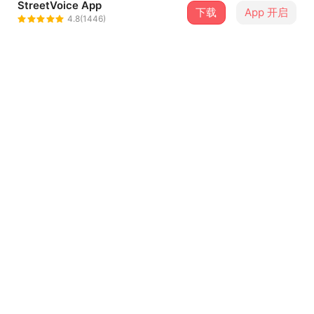
StreetVoice App
下载
App 开启
回春丹
4.8(1446)
＋ 关注
@simon6
歌词
作曲 : 回春丹
作词 : 回春丹
你可以随便找个人来休息
...查看更多
我只是太会控制我自己
我买光所有的ZY 却
留言（
3
）
还是炸不掉他给你的DB
登录会员开始留言
我 花光了Money
我 花光了Right