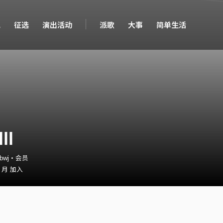
现
征选
演出活动
派歌
大事
简单生活
lll
r_bwj・会员
0 月 加入