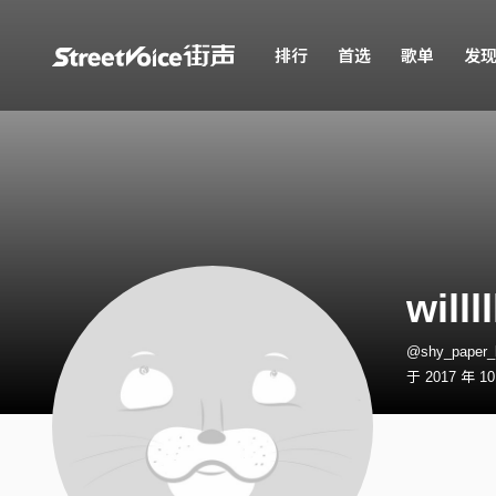
排行
首选
歌单
发
willll
@shy_pape
于 2017 年 1