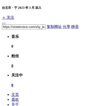
台北市・于 2023 年 3 月 加入
＋ 关注
复制网址
分享
静音
音乐
0
粉丝
0
关注中
0
主页
喜欢
关于