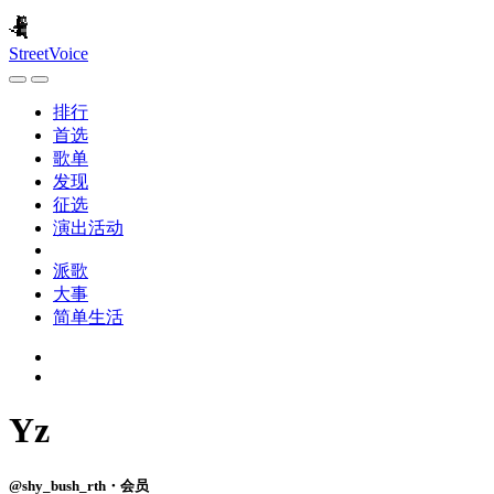
StreetVoice
排行
首选
歌单
发现
征选
演出活动
派歌
大事
简单生活
Yz
@shy_bush_rth・会员