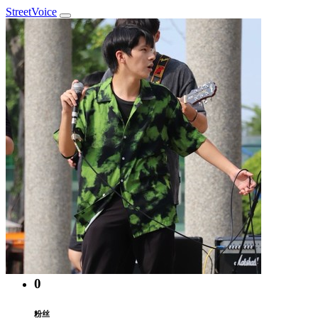
StreetVoice
shiny_wildflower_jt5
@shiny_wildflower_jt5
高雄市・于 2021 年 8 月 加入
0
粉丝