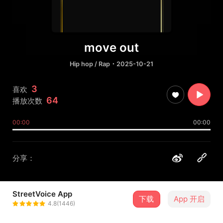
move out
Hip hop / Rap
・2025-10-21
3
喜欢
64
播放次数
00:00
00:00
分享：
StreetVoice App
下载
App 开启
Vampire
4.8(1446)
＋ 关注
@shanna20020903