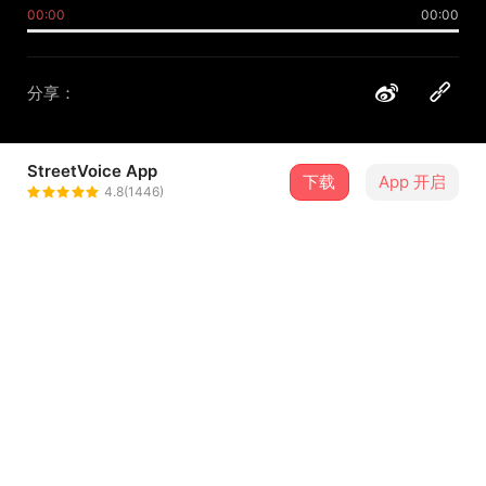
00:00
00:00
分享：
StreetVoice App
下载
App 开启
纸鸢 Seizer
4.8(1446)
＋ 关注
@seizer_official
介绍
在幽静的夜里绽放如白玉般晶莹
我的奢求不多，盼你能回首一瞥
只愿在这短暂的永恒深刻著
...查看更多
待我凋零后，曾经的绚烂只会斑斓在梦境里