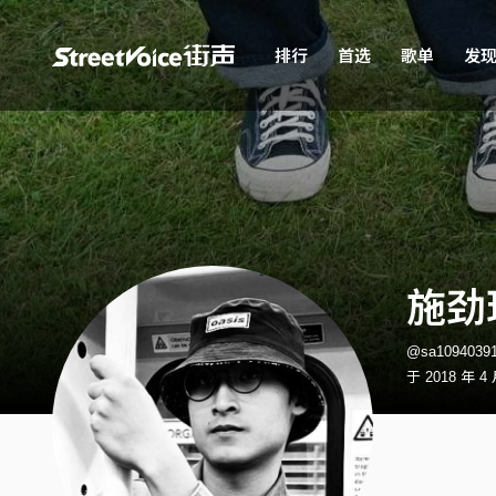
排行
首选
歌单
发
施劲
@sa109403
于 2018 年 4