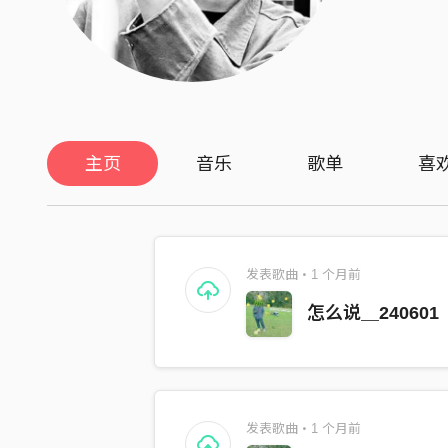
主页
音乐
歌单
喜
发表歌曲・1 个月前
怎么说＿240601
发表歌曲・1 个月前