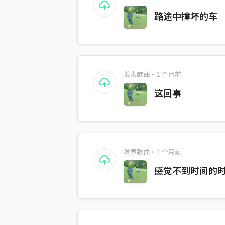
路途中撞坏的车
发表歌曲・1 个月前
这回事
发表歌曲・1 个月前
感觉不到时间的