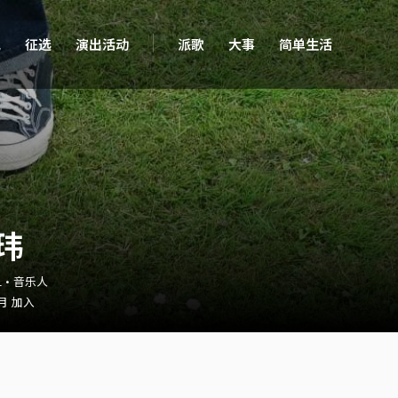
现
征选
演出活动
派歌
大事
简单生活
玮
91・音乐人
 月 加入