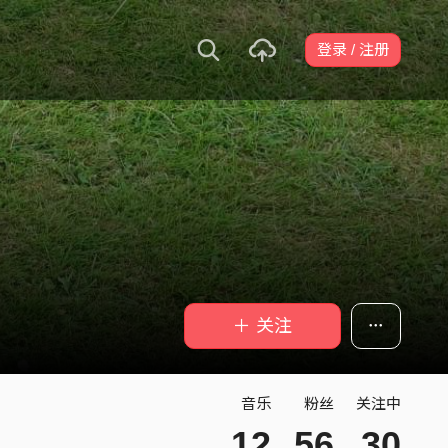
登录 / 注册
＋ 关注
音乐
粉丝
关注中
12
56
30