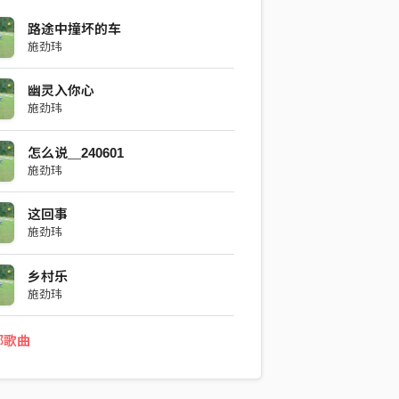
路途中撞坏的车
施劲玮
幽灵入你心
施劲玮
怎么说＿240601
施劲玮
这回事
施劲玮
乡村乐
施劲玮
部歌曲