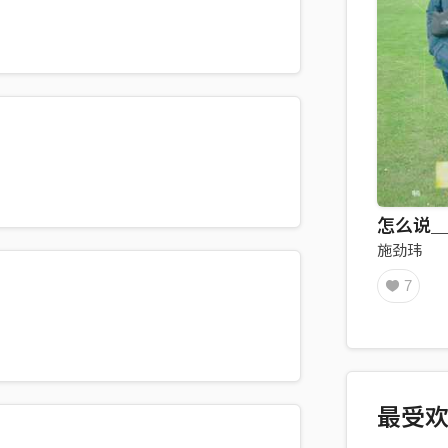
怎么说＿2
施劲玮
7
最受