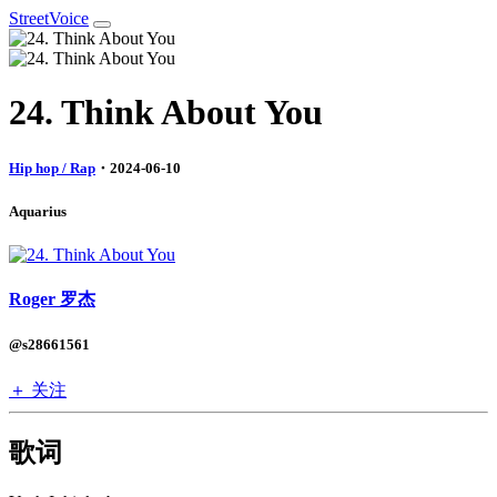
StreetVoice
24. Think About You
Hip hop / Rap
・2024-06-10
Aquarius
Roger 罗杰
@s28661561
＋ 关注
歌词