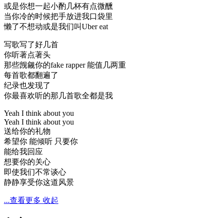
或是你想一起小酌几杯有点微醺
当你冷的时候把手放进我口袋里
懒了不想动或是我们叫Uber eat
写歌写了好几首
你听著点著头
那些觊觎你的fake rapper 能值几两重
每首歌都翻遍了
纪录也发现了
你最喜欢听的那几首歌全都是我
Yeah I think about you
Yeah I think about you
送给你的礼物
希望你 能倾听 只要你
能给我回应
想要你的关心
即使我们不常谈心
静静享受你这道风景
...查看更多
收起