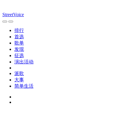
StreetVoice
排行
首选
歌单
发现
征选
演出活动
派歌
大事
简单生活