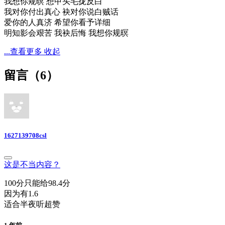
我想你规暝 想甲头毛拢反白
我对你付出真心 袂对你说白贼话
爱你的人真济 希望你看予详细
明知影会艰苦 我袂后悔 我想你规暝
...查看更多
收起
留言（
6
）
1627139708csl
这是不当内容？
100分只能给98.4分
因为有1.6
适合半夜听超赞