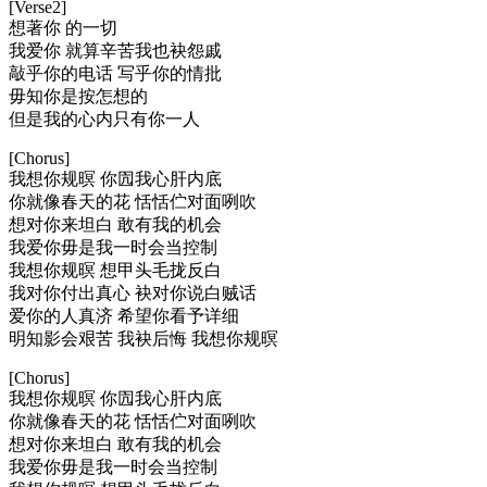
[Verse2]
想著你 的一切
我爱你 就算辛苦我也袂怨戚
敲乎你的电话 写乎你的情批
毋知你是按怎想的
但是我的心内只有你一人
[Chorus]
我想你规暝 你囥我心肝内底
你就像春天的花 恬恬伫对面咧吹
想对你来坦白 敢有我的机会
我爱你毋是我一时会当控制
我想你规暝 想甲头毛拢反白
我对你付出真心 袂对你说白贼话
爱你的人真济 希望你看予详细
明知影会艰苦 我袂后悔 我想你规暝
[Chorus]
我想你规暝 你囥我心肝内底
你就像春天的花 恬恬伫对面咧吹
想对你来坦白 敢有我的机会
我爱你毋是我一时会当控制