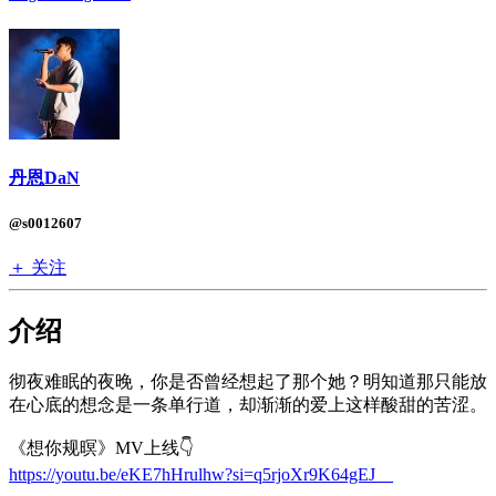
丹恩DaN
@s0012607
＋ 关注
介绍
彻夜难眠的夜晚，你是否曾经想起了那个她？明知道那只能放
在⼼底的想念是⼀条单行道，却渐渐的爱上这样酸甜的苦涩。
《想你规暝》MV上线👇
https://youtu.be/eKE7hHrulhw?si=q5rjoXr9K64gEJ__