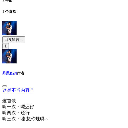
1 年前
1 个喜欢
回复留言...
1
丹恩DaN
作者
这是不当内容？
这首歌
听一次：嗯还好
听两次：还行
听三次：哇 想你规暝～