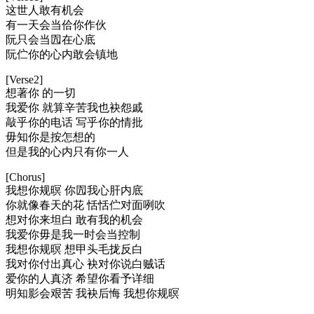
这世人敢有机会
有一天会当佮你作伙
阮只会当囥在心底
阮伫你的心内敢会镇地
[Verse2]
想著你 的一切
我爱你 就算辛苦我也袂怨戚
敲乎你的电话 写乎你的情批
毋知你是按怎想的
但是我的心内只有你一人
[Chorus]
我想你规暝 你囥我心肝内底
你就像春天的花 恬恬伫对面咧吹
想对你来坦白 敢有我的机会
我爱你毋是我一时会当控制
我想你规暝 想甲头毛拢反白
我对你付出真心 袂对你说白贼话
爱你的人真济 希望你看予详细
明知影会艰苦 我袂后悔 我想你规暝