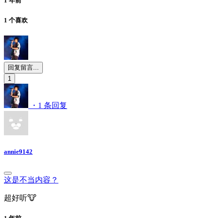
1 年前
1 个喜欢
回复留言...
1
・1 条回复
annie9142
这是不当内容？
超好听🐮