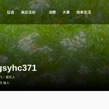
现
征选
演出活动
派歌
大事
简单生活
gsyhc371
c371・音乐人
 月 加入