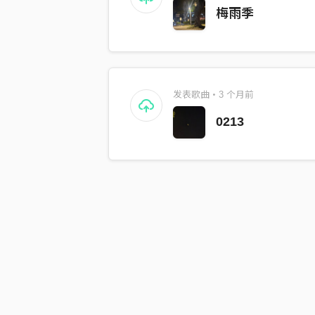
梅雨季
发表歌曲・3 个月前
0213