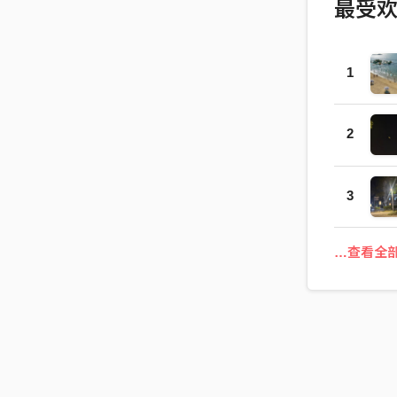
最受
1
2
3
…查看全