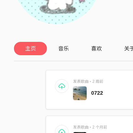
主页
音乐
喜欢
关
发表歌曲・2 周前
0722
发表歌曲・2 个月前