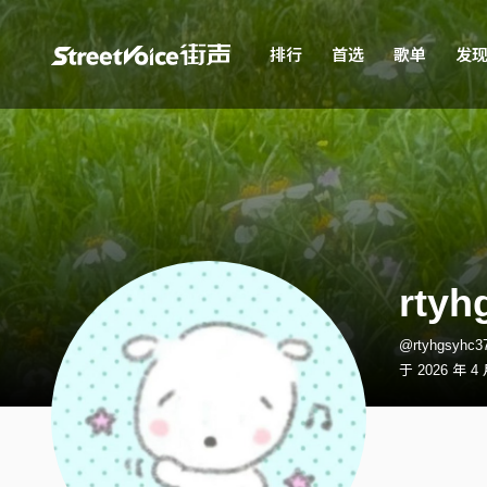
排行
首选
歌单
发
rtyh
@rtyhgsyh
于 2026 年 4