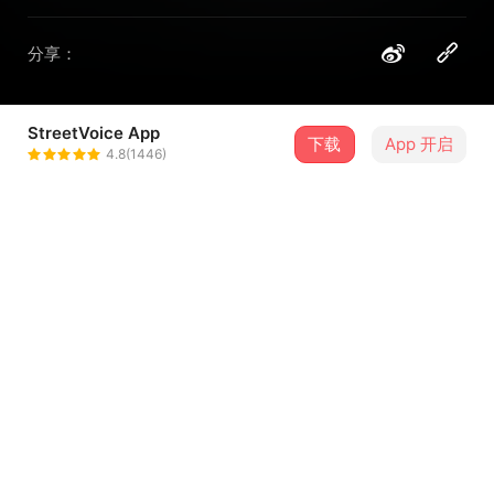
分享：
StreetVoice App
下载
App 开启
Nuhitsnana
4.8(1446)
＋ 关注
@rfdcqcdf4d
介绍
献给爱人，有他在的仲夏夜，萤火虫与星星相伴，透过他的
眼睛，我掉进银河里变成星星。
歌词
我爱上了你的笑