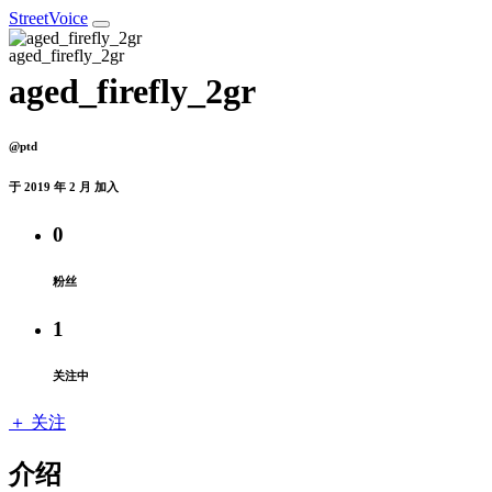
StreetVoice
aged_firefly_2gr
@ptd
于 2019 年 2 月 加入
0
粉丝
1
关注中
＋ 关注
介绍