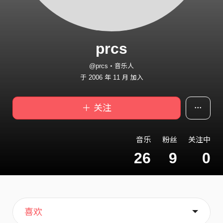
prcs
@prcs・音乐人
于 2006 年 11 月 加入
＋ 关注
音乐
粉丝
关注中
26
9
0
主页
音乐
关于
喜欢