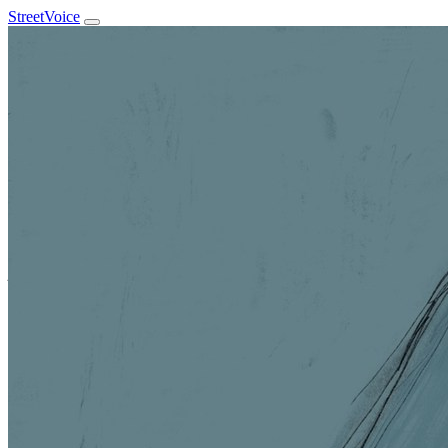
StreetVoice
柏霖 PoLin
@polinfinitum
台北市・于 2020 年 1 月 加入
8