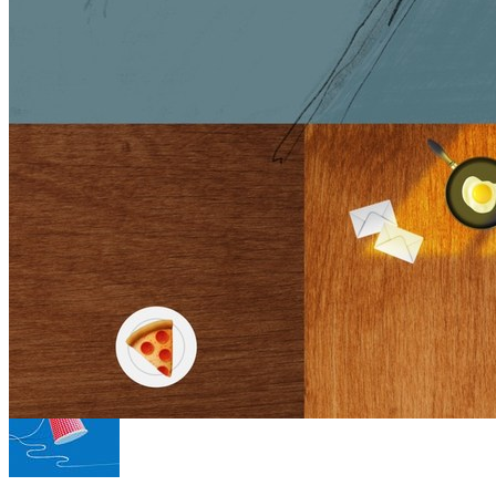
音乐
521k
总播放
4.5k
粉丝
＋ 关注