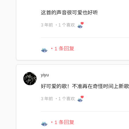
从来不信邪
这首的声音很可爱也好听
我甚至不信人
但我真的需要找个对象能信任
3 年前
・1 个喜欢
我也曾经很
里外一个样
・1 条回复
现在人前人后
根本完全不像
那该怎么办
yiyu
胸前插口袋
好可爱的歌！不准再在奇怪时间上新
上城的蒙面侠快走开
下凡天使越晚笑越嗨
3 年前
・1 个喜欢
皇后的开关又被扭开
草哥的家常常久待
・1 条回复
should I 加一个三连音