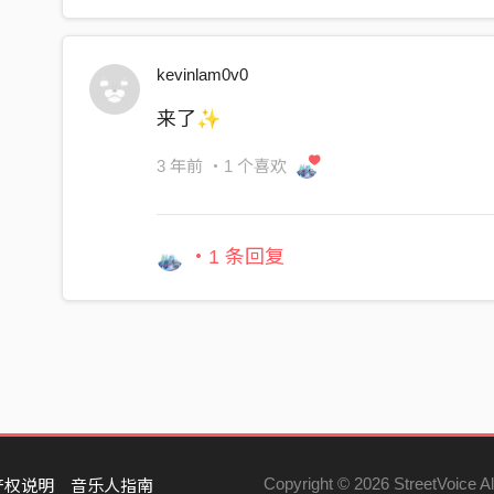
会不会就失去慵懒的语调
补个Vanilla
kevinlam0v0
新年被他揪一下
来了✨
三角恋太讨厌
学弟抱了会睡不著
3 年前
・1 个喜欢
早八的课又快迟到
四点半的人生特别缤纷
・1 条回复
三个傻瓜学生
送我莫名的Gaau dou ji yan
Mean while
行事历塞到快爆掉
涂涂又抹抹的白板
灵魂伴侣还是玩伴
脑海又发生了船难
Copyright © 2026 StreetVoice Al
产权说明
音乐人指南