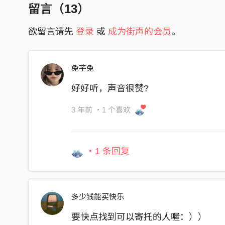
留言（
13
）
(群组不行)
- IG:
(好)
https://www.instagram.com/p/ChGdnq6ulY
欲留言请先
登录
或
成为街声的会员
。
- Beat:
我发现瞬间蹦出来的东西
"Rainin' Outside" by Akitō (free for profit use)
都是强烈情绪下的产物
兔芋兔
-----------------
一不小心又偏了重心
2022.02.19
好好听，声音很赞?
似曾相似的感触
晕车后不得不同意
3 年前
・1 个喜欢
失神回神后的难处
试著疏离保持中立
・1 条回复
卡在崁入式的半路上
(上)上下下的接著我
Screaming shouting say oh no
多少钱能买快乐
Singing bout the same old song
要快点找到可以寄托的人喔：））
I know I should’ve came along