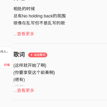
相处的时候
总有No holding back的氛围
很像在乱写但不是乱写的歌
---
...查看更多
- Youtube:
https://youtu.be/euW9SWga7kw
- Cover: Pink Arthur
- Inspiration:
音乐人，
歌词
动态歌词
！
https://youtu.be/7-Nl4JFDLOU?t=26
(这样就开始了啊)
好喔
每年的2月2号是冬眠的土拨鼠起床的日子
(你要享受这个前奏啊)
如果他出洞穴的时候看到自己的影子
(嗯有)
就会吓一跳躲回洞里 代表还有六周的冬天
(享受)
如果他没看到影子 就代表春天来了
...查看更多
(不可以外流喔)
我看 2022的土拨鼠
(好啦 群组算吗)
算是蹦蹦跳地跑出来哩