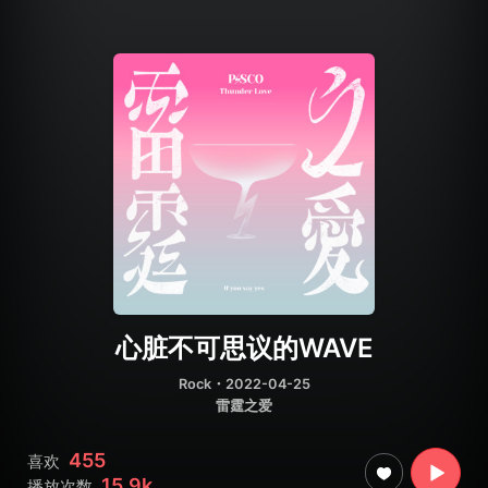
心脏不可思议的WAVE
Rock
・2022-04-25
雷霆之爱
455
喜欢
15.9k
播放次数