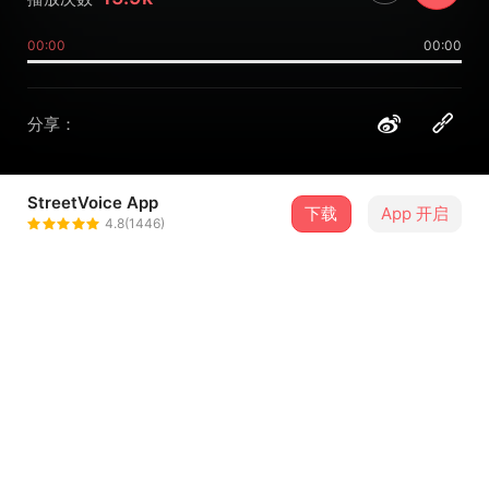
00:00
00:00
分享：
StreetVoice App
下载
App 开启
P!SCO
4.8(1446)
＋ 关注
@piscoband
介绍
P!SCO第四张专辑正式发表，这是属于我们的雷霆之爱！
企划｜P!SCO
制作｜顽皮音乐影像工作室
词曲｜张维伦