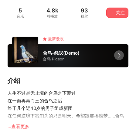
5
4.8k
93
＋ 关注
音乐
总播放
粉丝
最新发表
合鸟-怨叹(Demo)
合鸟 Pigeon
介绍
人生不过是无止境的合鸟之下渡过
在一而再再而三的合鸟之后
终于几个近40岁的男子组成新团
在任何逆境下我们为的只是明天、希望跟那摇滚梦......合鸟
只是成长过程
...查看更多