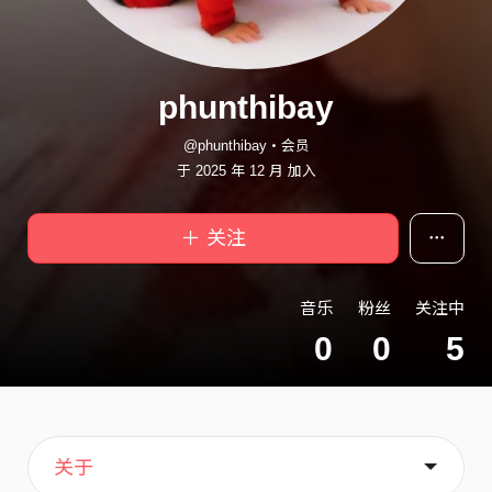
phunthibay
@phunthibay・会员
于 2025 年 12 月 加入
＋ 关注
音乐
粉丝
关注中
0
0
5
主页
喜欢
关于