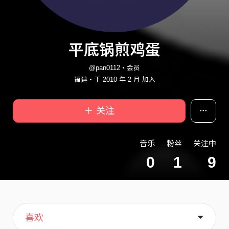
平底锅煎鸡蛋
@pan0112・会员
福建・于 2010 年 2 月 加入
＋ 关注
音乐
粉丝
关注中
0
1
9
主页
歌单
关于
喜欢