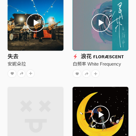
失去
浪花 ғʟᴏʀᴁsᴄᴇɴᴛ
安妮朵拉
白频率 White Frequency