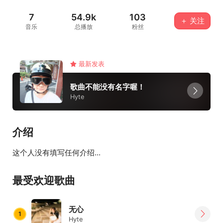
7
54.9k
103
＋ 关注
音乐
总播放
粉丝
最新发表
歌曲不能没有名字喔！
Hyte
介绍
这个人没有填写任何介绍...
最受欢迎歌曲
无心
1
Hyte